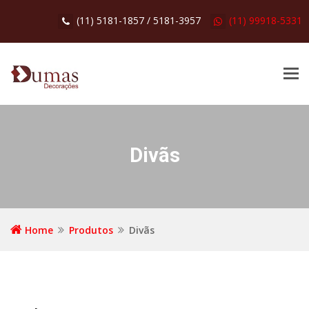
(11) 5181-1857 / 5181-3957
(11) 99918-5331
Tog
navi
Divãs
Home
Produtos
Divãs